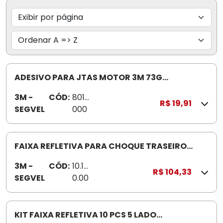
ADESIVO PARA JTAS MOTOR 3M 73G
H000224607473 GRAMAS
3M -
CÓD:
8010
R$ 19,91
SEGVEL
000
01
FAIXA REFLETIVA PARA CHOQUE TRASEIRO
ESQUERDO/LADO DIREITO ( PAR) 3M
3M -
CÓD:
10.10
HB004766182
R$ 104,33
SEGVEL
0.00
05
KIT FAIXA REFLETIVA 10 PCS 5 LADO