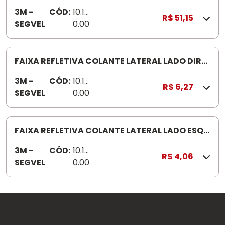
ESQUERDO/5 LADO DIREITO 04 7661901 COM
3M -
CÓD:
10.10
FAIXAS 5 LADO DIREITO/5 LADO ESQUERDO
R$ 51,15
SEGVEL
0.00
18
FAIXA REFLETIVA COLANTE LATERAL LADO DIR
3MUSE KIT 02501
3M -
CÓD:
10.10
R$ 6,27
SEGVEL
0.00
01
FAIXA REFLETIVA COLANTE LATERAL LADO ESQ
3MUSE KIT 02501
3M -
CÓD:
10.10
R$ 4,06
SEGVEL
0.00
02