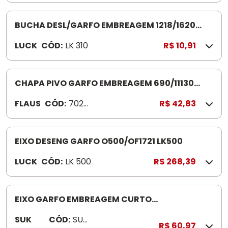
BUCHA DESL/GARFO EMBREAGEM 1218/1620
LK310
LUCK
CÓD:
LK 310
R$ 10,91
CHAPA PIVO GARFO EMBREAGEM 690/11130
702491 VW14140
FLAUS
CÓD:
7024
R$ 42,83
91
EIXO DESENG GARFO O500/OF1721 LK500
LUCK
CÓD:
LK 500
R$ 268,39
EIXO GARFO EMBREAGEM CURTO
VOLKSWAGEN/FORD SUK083
SUK
CÓD:
SUK
R$ 60,97