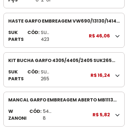
HASTE GARFO EMBREAGEM VW690/13130/14140
SK423
SUK
CÓD:
SUK
R$ 46,06
PARTS
423
KIT BUCHA GARFO 4305/4405/2405 SUK265
COM 6PCS
SUK
CÓD:
SUK
R$ 16,24
PARTS
265
MANCAL GARFO EMBREAGEM ABERTO MB1113
5408
W
CÓD:
540
R$ 5,82
ZANONI
8