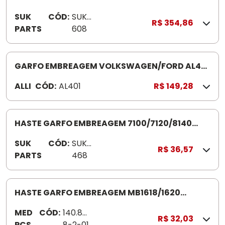
11180 SUK608 13180/9170 2017
SUK
CÓD:
SUK
R$ 354,86
PARTS
608
GARFO EMBREAGEM VOLKSWAGEN/FORD AL401
SEM ROLETES
ALLI
CÓD:
AL401
R$ 149,28
HASTE GARFO EMBREAGEM 7100/7120/8140
SUK468 CARGO 814/815/91 5/712S
SUK
CÓD:
SUK
/SAPAOF12/14
R$ 36,57
PARTS
468
HASTE GARFO EMBREAGEM MB1618/1620
OM442
MED
CÓD:
140.86
R$ 32,03
PÇS
8-2-01