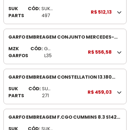
DELIVERY EURO V 5150/81 60/9160/10160
SUK
CÓD:
SUK
R$ 512,13
PARTS
497
GARFO EMBREAGEM CONJUNTO MERCEDES-
BENZ AXOR 1938/44 GDL350.1 9
MZK
CÓD:
GD
R$ 556,58
GARFOS
L35
0.19
S
GARFO EMBREAGEM CONSTELLATION 13.180
19/31320E SUK27117/2425 0
SUK
CÓD:
SUK
R$ 459,03
PARTS
271
GARFO EMBREAGEM F.CGO CUMMINS 8.3 S1422
SUK428 S-C 403 COM R OLETE PEQUENO
SUK
CÓD:
SUK