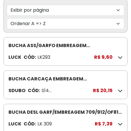
BUCHA ASS/GARFO EMBREAGEM
709/912/OF812 LK293
LUCK
CÓD:
LK293
R$ 9,60
BUCHA CARCAÇA EMBREAGEM
VOLKSWAGEN/FORD S-1460
SDUBO
CÓD:
S146
R$ 20,15
0
BUCHA DESL GARF/EMBREAGEM 709/912/OF812
LK309
LUCK
CÓD:
LK 309
R$ 7,39