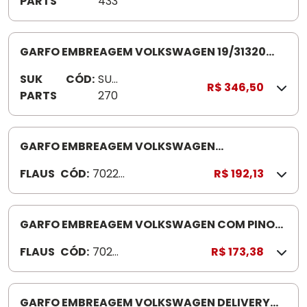
PARTS
433
GARFO EMBREAGEM VOLKSWAGEN 19/31320
S1423 K270
SUK
CÓD:
SUK
R$ 346,50
PARTS
270
GARFO EMBREAGEM VOLKSWAGEN
690/790S/7110/13130 702236
FLAUS
CÓD:
70223
R$ 192,13
6
GARFO EMBREAGEM VOLKSWAGEN COM PINO
7100/LONGO 702494 FORD 4 000/SAPAO
FLAUS
CÓD:
7024
R$ 173,38
96A98 7100/8140
94
GARFO EMBREAGEM VOLKSWAGEN DELIVERY