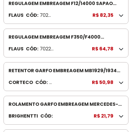
REGULAGEM EMBREAGEM F12/14000 SAPAO
(480MM) 702091
FLAUS
CÓD:
7020
R$ 82,35
91
REGULAGEM EMBREAGEM F350/F4000
82/(290MM) 702291
FLAUS
CÓD:
70229
R$ 64,78
1
RETENTOR GARFO EMBREAGEM MB1929/1934
F535N
CORTECO
CÓD:
F
R$ 50,98
0
5
3
ROLAMENTO GARFO EMBREAGEM MERCEDES-
5
BENZ/1620 HK3016 4850262
BRIGHENTTI
CÓD:
H
R$ 21,79
N
K
3