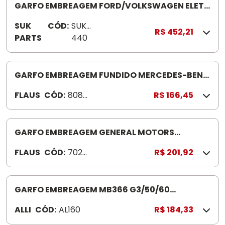
GARFO EMBREAGEM FORD/VOLKSWAGEN ELET
SUK440
SUK
CÓD:
SUK
R$ 452,21
PARTS
440
GARFO EMBREAGEM FUNDIDO MERCEDES-BENZ
1113 808005
FLAUS
CÓD:
8080
R$ 166,45
05
GARFO EMBREAGEM GENERAL MOTORS
A/C/D/10/CURTO 702030 PINO CU RTO
FLAUS
CÓD:
7020
R$ 201,92
30
GARFO EMBREAGEM MB366 G3/50/60
(FORJADO) AL160 227GB
ALLI
CÓD:
AL160
R$ 184,33