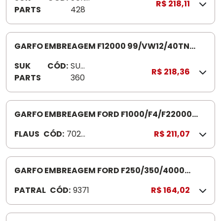
R$ 218,11
PARTS
428
GARFO EMBREAGEM F12000 99/VW12/40TN
S1425 COM BUCHA/ROLETES GRANDES 25MM
SUK
CÓD:
SUK
R$ 218,36
PARTS
360
GARFO EMBREAGEM FORD F1000/F4/F22000
702029 222001
FLAUS
CÓD:
7020
R$ 211,07
29
GARFO EMBREAGEM FORD F250/350/4000
CUMMINS P9371
PATRAL
CÓD:
9371
R$ 164,02