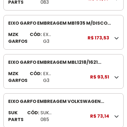
PARTS
083
EIXO GARFO EMBREAGEM MB1935 M/DISCO
EXG353
MZK
CÓD:
EX
R$ 173,53
GARFOS
G3
53
EIXO GARFO EMBREAGEM MBL1218/1621
PAEXG355 L1621/22-OH1421/1 621-L1218 CAIXA
MZK
CÓD:
EX
ZF 5.680
R$ 93,51
GARFOS
G3
55
EIXO GARFO EMBREAGEM VOLKSWAGEN
17180/250 SUK085 186MM
SUK
CÓD:
SUK
R$ 73,14
PARTS
085