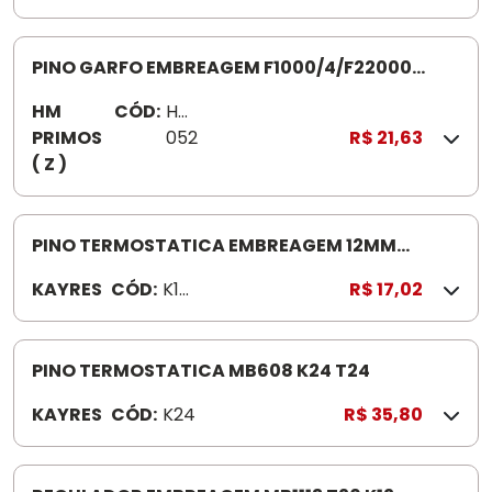
51
45
PINO GARFO EMBREAGEM F1000/4/F22000
HM1052
HM
CÓD:
HM1
PRIMOS
052
R$ 21,63
( Z )
PINO TERMOSTATICA EMBREAGEM 12MM
MERCEDES-BENZ 1113/2213 K14 B
KAYRES
CÓD:
K14
R$ 17,02
B
PINO TERMOSTATICA MB608 K24 T24
KAYRES
CÓD:
K24
R$ 35,80