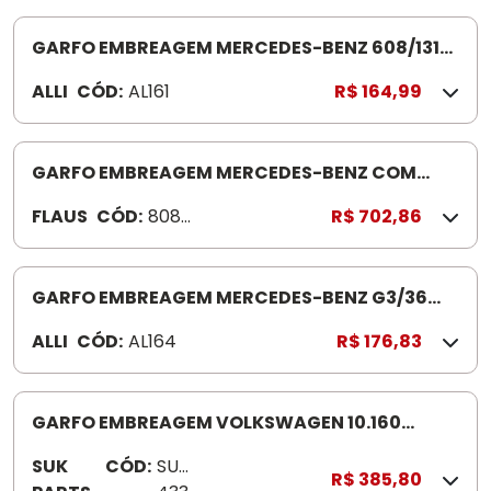
GARFO EMBREAGEM MERCEDES-BENZ 608/1313
(FORJADO) AL161 T020- 227G CURTO
ALLI
CÓD:
AL161
R$ 164,99
GARFO EMBREAGEM MERCEDES-BENZ COM
ROLAMENTO 1620/1621 808218
FLAUS
CÓD:
80821
R$ 702,86
8
GARFO EMBREAGEM MERCEDES-BENZ G3/36
1113 (FORJADO) AL164 227 F
ALLI
CÓD:
AL164
R$ 176,83
GARFO EMBREAGEM VOLKSWAGEN 10.160
SUK433
SUK
CÓD:
SUK
R$ 385,80