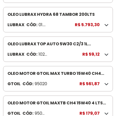
271
OLEO LUBRAX HYDRA 68 TAMBOR 200LTS
LUBRAX
CÓD:
01.0
R$ 5.793,30
01.0
76
OLEO LUBRAX TOP AUTO 5W30 C2/3 1L
SINTETICO DIESEL LEVE -VAN S-PICUPS GAS
LUBRAX
CÓD:
102
R$ 59,12
671
6
OLEO MOTOR GTOIL MAX TURBO 15W40 CH4
20LTSMINERAL - INDICADO EURO I A III
GTOIL
CÓD:
95020
R$ 561,87
OLEO MOTOR GTOIL MAXTB CH4 15W40 4 LTS
CAIXA 4
GTOIL
CÓD:
9504
R$ 179,07