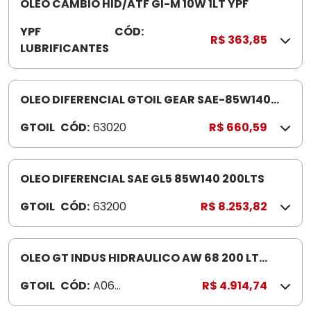
OLEO CAMBIO HID/ATF GI-M 10W 1LT YPF
YPF
CÓD:
9
R$ 363,85
LUBRIFICANTES
1
3
4
9
OLEO DIFERENCIAL GTOIL GEAR SAE-85W140
6
20LTS
GTOIL
CÓD:
63020
R$ 660,59
OLEO DIFERENCIAL SAE GL5 85W140 200LTS
GTOIL
CÓD:
63200
R$ 8.253,82
OLEO GT INDUS HIDRAULICO AW 68 200 LT
APLICACAO ALTA PRESSAO /TEMP
GTOIL
CÓD:
A068
R$ 4.914,74
T