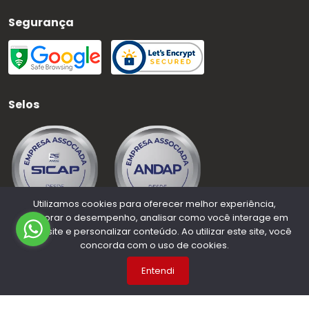
Segurança
Selos
Utilizamos cookies para oferecer melhor experiência,
melhorar o desempenho, analisar como você interage em
nosso site e personalizar conteúdo. Ao utilizar este site, você
concorda com o uso de cookies.
©
2026
Medauto Distribuidora
- CNPJ:
63.015.937/0001-50
-
Todos os direitos reservados.
Entendi
Desenvolvido por: