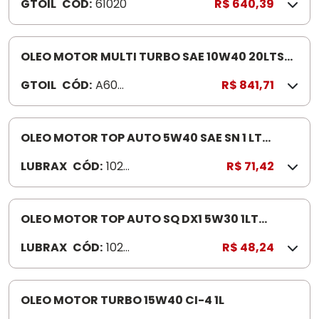
GTOIL
CÓD:
61020
R$ 640,39
OLEO MOTOR MULTI TURBO SAE 10W40 20LTS
INDICADO MOTORES EURO I A V (EGR E SCR)
GTOIL
CÓD:
A602
R$ 841,71
0
OLEO MOTOR TOP AUTO 5W40 SAE SN 1 LT
SINTEC PASSEIO VOLKSWAG EN/RN/MERCEDES-
LUBRAX
CÓD:
102
R$ 71,42
BENZ 2011/PARA 10KM
674
4
OLEO MOTOR TOP AUTO SQ DX1 5W30 1LT
SINTEC PASSEIO FORD/GENE RAL MOTORS/FIAT
LUBRAX
CÓD:
102
R$ 48,24
2010/10M KM
674
9
OLEO MOTOR TURBO 15W40 CI-4 1L