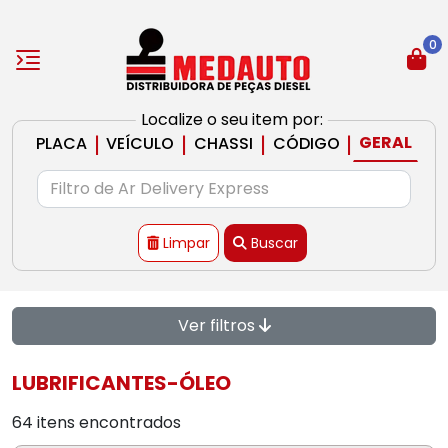
0
Localize o seu item por:
|
|
|
|
GERAL
PLACA
VEÍCULO
CHASSI
CÓDIGO
Limpar
Buscar
Ver filtros
LUBRIFICANTES-ÓLEO
64 itens encontrados