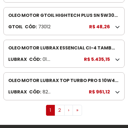
OLEO MOTOR GTOIL HIGHTECH PLUS SN 5W30
1LTDIESEL LEVE-VANS-G ASOLINA 10 ACEA
GTOIL
CÓD:
73012
R$ 48,26
OLEO MOTOR LUBRAX ESSENCIAL CI-4 TAMB
200L
LUBRAX
CÓD:
01.0
R$ 5.435,15
24.9
90
OLEO MOTOR LUBRAX TOP TURBO PRO S 10W40
20L 30 MIL KM
LUBRAX
CÓD:
8231
R$ 961,12
9
1
2
›
»