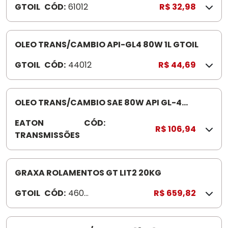
GTOIL
CÓD:
61012
R$ 32,98
OLEO TRANS/CAMBIO API-GL4 80W 1L GTOIL
GTOIL
CÓD:
44012
R$ 44,69
OLEO TRANS/CAMBIO SAE 80W API GL-4
EATON3004395
EATON
CÓD:
3
R$ 106,94
TRANSMISSÕES
0
0
4
3
GRAXA ROLAMENTOS GT LIT2 20KG
9
GTOIL
CÓD:
4602
R$ 659,82
5
0