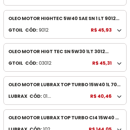
4
OLEO MOTOR HIGHTEC 5W40 SAE SN 1 LT 9012
SINTEC PASSEIO VOLK SWAGEN/RN/MERCEDES-
GTOIL
CÓD:
9012
R$ 45,93
BENZ 2011/PARA 10KM
OLEO MOTOR HIGT TEC SN 5W30 1LT 3012
SINTEC PASSEIO FORD/GEN ERAL MOTORS/FIAT
GTOIL
CÓD:
03012
R$ 45,31
2010/10M KM
OLEO MOTOR LUBRAX TOP TURBO 15W40 1L 70
MIL KM CI-4/SL
LUBRAX
CÓD:
01.0
R$ 40,46
27.0
79
OLEO MOTOR LUBRAX TOP TURBO CI4 15W40 4
LTS
LUBRAX
CÓD:
102
R$ 144,05