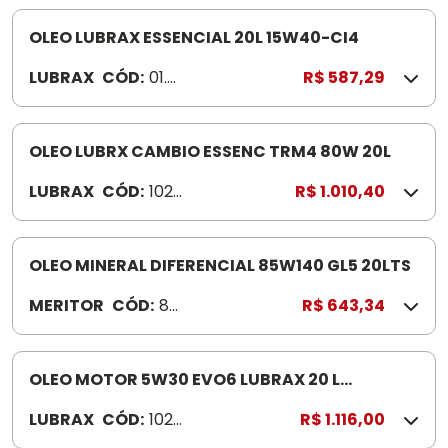
OLEO LUBRAX ESSENCIAL 20L 15W40-CI4
LUBRAX
CÓD:
01.0
R$ 587,29
26.7
52
OLEO LUBRX CAMBIO ESSENC TRM4 80W 20L
LUBRAX
CÓD:
102
R$ 1.010,40
708
7
OLEO MINERAL DIFERENCIAL 85W140 GL5 20LTS
MERITOR
CÓD:
85
R$ 643,34
W1
40
-
OLEO MOTOR 5W30 EVO6 LUBRAX 20 L
20
CAMINHOES E-6
LUBRAX
CÓD:
1029
R$ 1.116,00
L
346