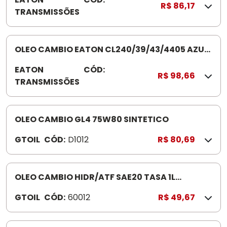
R$ 86,17
TRANSMISSÕES
0
0
1
0
OLEO CAMBIO EATON CL240/39/43/4405 AZUL
0
SAE 80W/90 APIGL4
EATON
CÓD:
3
0
R$ 98,66
TRANSMISSÕES
0
R
0
0
8
OLEO CAMBIO GL4 75W80 SINTETICO
8
GTOIL
CÓD:
D1012
R$ 80,69
0
OLEO CAMBIO HIDR/ATF SAE20 TASA 1L
VERMELHO
GTOIL
CÓD:
60012
R$ 49,67