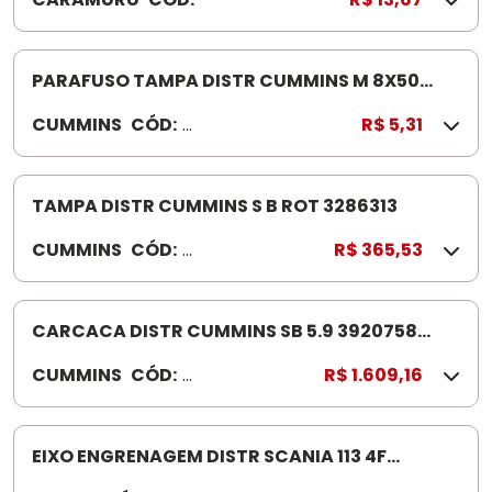
0
2
PARAFUSO TAMPA DISTR CUMMINS M 8X50
3926863
CUMMINS
CÓD:
3
R$ 5,31
9
2
6
TAMPA DISTR CUMMINS S B ROT 3286313
8
CUMMINS
CÓD:
3
R$ 365,53
6
2
3
8
6
CARCACA DISTR CUMMINS SB 5.9 3920758
31
BOMBA ROTATIVA
CUMMINS
CÓD:
3
R$ 1.609,16
3
9
2
0
EIXO ENGRENAGEM DISTR SCANIA 113 4F
7
1308724