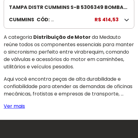
0
TAMPA DISTR CUMMINS S-B 5306349 BOMBA
6
LINHA PEQUENA
CUMMINS
CÓD:
5
R$ 414,53
2
3
9
0
A categoria
Distribuição de Motor
da Medauto
6
reúne todos os componentes essenciais para manter
3
o sincronismo perfeito entre virabrequim, comando
4
de válvulas e acessórios do motor em caminhões,
9
utilitários e veículos pesados.
Aqui você encontra peças de alta durabilidade e
confiabilidade para atender as demandas de oficinas
mecânicas, frotistas e empresas de transporte, ...
Ver mais