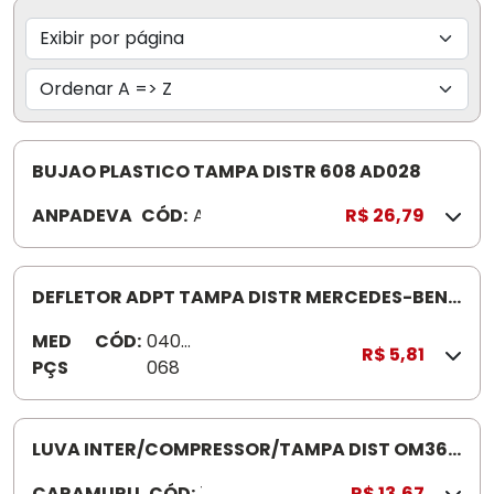
BUJAO PLASTICO TAMPA DISTR 608 AD028
ANPADEVA
CÓD:
A
R$ 26,79
D
-
0
DEFLETOR ADPT TAMPA DISTR MERCEDES-BENZ
2
TODOS SA55
MED
CÓD:
0400
8
R$ 5,81
PÇS
068
LUVA INTER/COMPRESSOR/TAMPA DIST OM366
102
CARAMURU
CÓD:
1
R$ 13,67