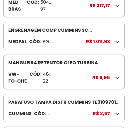
MED
CÓD:
5040
5
R$ 317,17
BRAS
97
8
ENGRENAGEM COMP CUMMINS SC
BG5X6A754AA
MEDFAL
CÓD:
BG5
R$ 1.011,93
X6A
754
AA
MANGUEIRA RETENTOR OLEO TURBINA
366A/366LA/355A 25X36X100
VW-
CÓD:
484
R$ 5,96
FO-CHE
22
PARAFUSO TAMPA DISTR CUMMINS TE3109701
3900629
CUMMINS
CÓD:
3
R$ 2,57
9
0