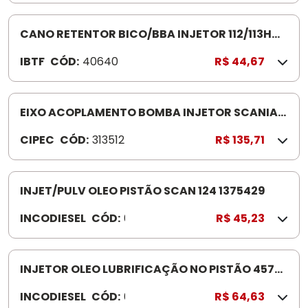
CANO RETENTOR BICO/BBA INJETOR 112/113HW
1303742 PORCA/OLHAL
IBTF
CÓD:
40640
R$ 44,67
EIXO ACOPLAMENTO BOMBA INJETOR SCANIA
112 313512 USA ROLS 60 07/6207
CIPEC
CÓD:
313512
R$ 135,71
INJET/PULV OLEO PISTÃO SCAN 124 1375429
INCODIESEL
CÓD:
0
R$ 45,23
2
0
5
INJETOR OLEO LUBRIFICAÇÃO NO PISTÃO 457
2
AXOR 010094
INCODIESEL
CÓD:
0
R$ 64,63
0