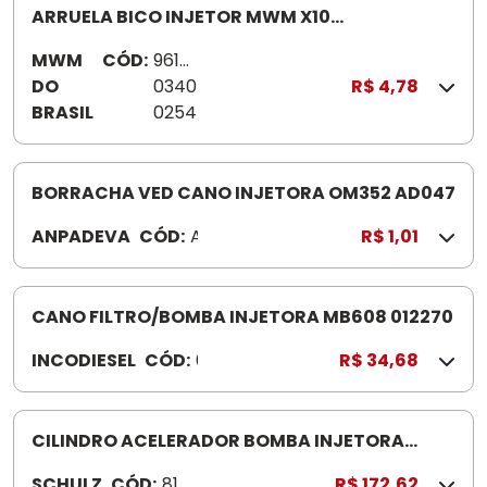
ARRUELA BICO INJETOR MWM X10
961003400254
MWM
CÓD:
9610
DO
0340
R$ 4,78
BRASIL
0254
BORRACHA VED CANO INJETORA OM352 AD047
ANPADEVA
CÓD:
A
R$ 1,01
D
0
4
CANO FILTRO/BOMBA INJETORA MB608 012270
7
INCODIESEL
CÓD:
0
R$ 34,68
1
2
2
CILINDRO ACELERADOR BOMBA INJETORA
7
816.3046-0 SCHULZ KNORR I 85564
SCHULZ
CÓD:
816.
R$ 172,62