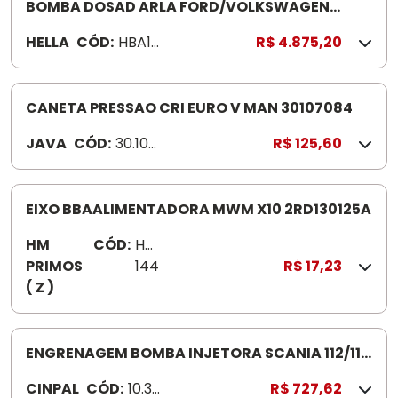
5
BOMBA DOSAD ARLA FORD/VOLKSWAGEN
HBA113B
HELLA
CÓD:
HBA11
R$ 4.875,20
3B
CANETA PRESSAO CRI EURO V MAN 30107084
JAVA
CÓD:
30.107.
R$ 125,60
084
EIXO BBAALIMENTADORA MWM X10 2RD130125A
HM
CÓD:
HM1
PRIMOS
144
R$ 17,23
( Z )
ENGRENAGEM BOMBA INJETORA SCANIA 112/113
10330479 271487
CINPAL
CÓD:
10.33
R$ 727,62