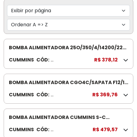
BOMBA ALIMENTADORA 25O/350/4/14200/220
4988769 MM100007 PARA ROTATIV A
CUMMINS
CÓD:
4
R$ 378,12
9
8
8
BOMBA ALIMENTADORA CGO4C/SAPATA F12/14
7
4983584 F12000/14000
CUMMINS
CÓD:
4
R$ 369,76
6
9
9
8
3
BOMBA ALIMENTADORA CUMMINS S-C
5
VOLKSWAGEN/F 4988747
CUMMINS
CÓD:
4
R$ 479,57
8
9