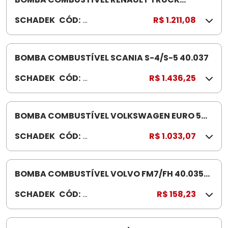
PREMIUM 40.041 DXI 7
SCHADEK
CÓD:
4
R$ 1.211,08
0.
0
41
BOMBA COMBUSTÍVEL SCANIA S-4/S-5 40.037
SCHADEK
CÓD:
4
R$ 1.436,25
0.
03
7
BOMBA COMBUSTÍVEL VOLKSWAGEN EURO 5
8.160/9.160 40.038
SCHADEK
CÓD:
4
R$ 1.033,07
0.
03
8
BOMBA COMBUSTÍVEL VOLVO FM7/FH 40.035
F/FL..F/FE/FH/FM
SCHADEK
CÓD:
4
R$ 158,23
0.
03