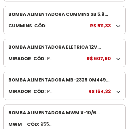
4
8
8
BOMBA ALIMENTADORA CUMMINS SB 5.9
7
4988750
CUMMINS
CÓD:
4
R$ 511,33
4
9
7
8
8
BOMBA ALIMENTADORA ELETRICA 12V
7
MERCEDES-BENZ 710 PE313 COMB USTIVEL
MIRADOR
CÓD:
PE
R$ 607,90
5
31
0
3
BOMBA ALIMENTADORA MB-2325 OM449
PD007
MIRADOR
CÓD:
P
R$ 164,32
D
0
0
BOMBA ALIMENTADORA MWM X-10/6
7
VOLKSWAGEN 905202080053
MWM
CÓD:
9552