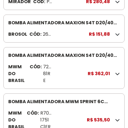
MIRADOR
CÓD:
P
R$ 280,48
D
26
4
BOMBA ALIMENTADORA MAXION S4T D20/40
260900
BROSOL
CÓD:
260
R$ 151,88
900
BOMBA ALIMENTADORA MAXION S4T D20/40
72081RE
MWM
CÓD:
720
DO
81R
R$ 362,01
BRASIL
E
BOMBA ALIMENTADORA MWM SPRINT 6C
R7001751C1
MWM
CÓD:
R700
DO
1751
R$ 535,50
BRASIL
C1ER