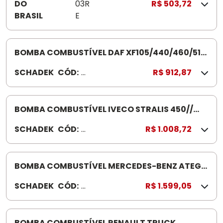
DO
03R
R$ 503,72
BRASIL
E
BOMBA COMBUSTÍVEL DAF XF105/440/460/510
40.039
SCHADEK
CÓD:
4
R$ 912,87
0.
03
9
BOMBA COMBUSTÍVEL IVECO STRALIS 450//
460 40.040
SCHADEK
CÓD:
4
R$ 1.008,72
0.
0
4
BOMBA COMBUSTÍVEL MERCEDES-BENZ ATEGO
0
TRUCK OM457 40.036 LS1 938/1938S/1944S
SCHADEK
CÓD:
4
R$ 1.599,05
0.
03
6
BOMBA COMBUSTÍVEL RENAULT TRUCK