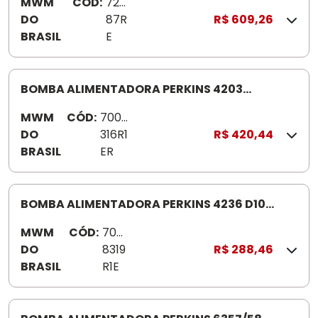
MWM
CÓD:
720
DO
87R
R$ 609,26
BRASIL
E
BOMBA ALIMENTADORA PERKINS 4203
7008316R1E
MWM
CÓD:
7008
DO
316R1
R$ 420,44
BRASIL
ER
BOMBA ALIMENTADORA PERKINS 4236 D10
7008319R1E BOMBA ALIMENT ADORA PERKINS
MWM
CÓD:
700
4236 D10 NKBC4100 72088R
DO
8319
R$ 288,46
BRASIL
R1E