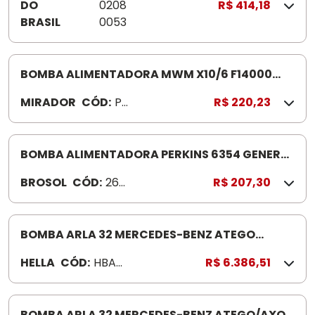
DO
0208
R$ 414,18
BRASIL
0053
BOMBA ALIMENTADORA MWM X10/6 F14000
PD142
MIRADOR
CÓD:
P
R$ 220,23
D1
4
2
BOMBA ALIMENTADORA PERKINS 6354 GENERAL
MOTORS 260600
BROSOL
CÓD:
260
R$ 207,30
600
BOMBA ARLA 32 MERCEDES-BENZ ATEGO
HBA7778 AXOR/ACELLO 2022
HELLA
CÓD:
HBA7
R$ 6.386,51
778
BOMBA ARLA 32 MERCEDES-BENZ ATEGO/AXOR