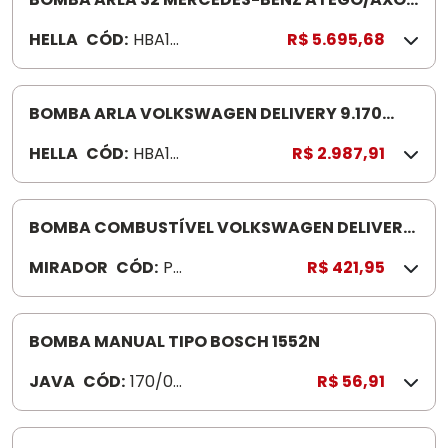
HBA1578 ACCELO CHASSI 029456
HELLA
CÓD:
HBA15
R$ 5.695,68
78
BOMBA ARLA VOLKSWAGEN DELIVERY 9.170
HBA1113 EURO 5
HELLA
CÓD:
HBA111
R$ 2.987,91
3
BOMBA COMBUSTÍVEL VOLKSWAGEN DELIVERY
ELET PE077 5.140/8.150 /IVECO DAILY
MIRADOR
CÓD:
PE
R$ 421,95
0
7
7
BOMBA MANUAL TIPO BOSCH 1552N
JAVA
CÓD:
170/01
R$ 56,91
9