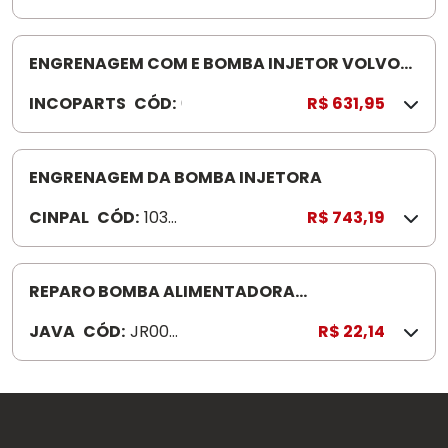
.047
9
ENGRENAGEM COM E BOMBA INJETOR VOLVO
01010739
INCOPARTS
CÓD:
0
R$ 631,95
1
0
1
ENGRENAGEM DA BOMBA INJETORA
0
CINPAL
CÓD:
1033
R$ 743,19
7
037
3
7
9
REPARO BOMBA ALIMENTADORA
COPO/PEN/MOLA/JUNTA 420-044COPO AC
JAVA
CÓD:
JR004
R$ 22,14
RILICO
4A