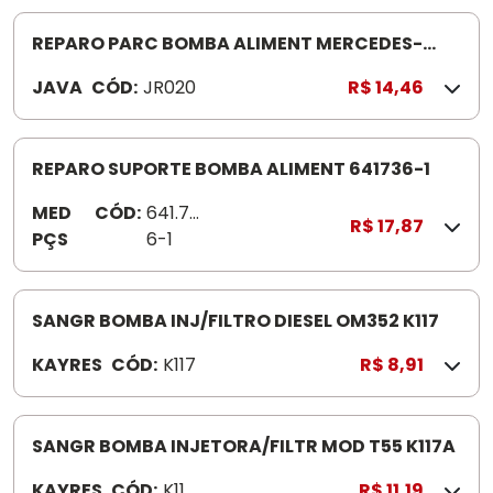
REPARO PARC BOMBA ALIMENT MERCEDES-
BENZ TODOS JR0020
JAVA
CÓD:
JR020
R$ 14,46
REPARO SUPORTE BOMBA ALIMENT 641736-1
MED
CÓD:
641.73
R$ 17,87
PÇS
6-1
SANGR BOMBA INJ/FILTRO DIESEL OM352 K117
KAYRES
CÓD:
K117
R$ 8,91
SANGR BOMBA INJETORA/FILTR MOD T55 K117A
KAYRES
CÓD:
K117
R$ 11,19