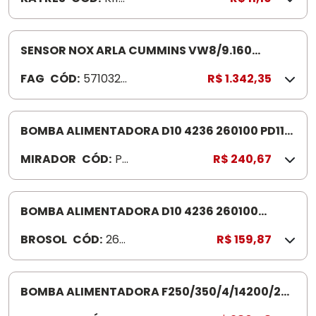
A
SENSOR NOX ARLA CUMMINS VW8/9.160
571032710
FAG
CÓD:
5710327
R$ 1.342,35
100
BOMBA ALIMENTADORA D10 4236 260100 PD110
D10 4236
MIRADOR
CÓD:
P
R$ 240,67
D1
10
BOMBA ALIMENTADORA D10 4236 260100
PERKINS 4236 D10 NKBC4100 72088R
BROSOL
CÓD:
260
R$ 159,87
100
BOMBA ALIMENTADORA F250/350/4/14200/220
PD264