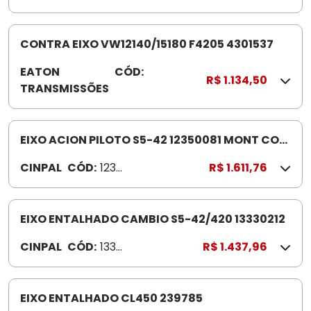
0
1
1
CONTRA EIXO VW12140/15180 F4205 4301537
8
EATON
CÓD:
4
5
R$ 1.134,50
TRANSMISSÕES
3
0
1
5
EIXO ACION PILOTO S5-42 12350081 MONT COM
3
CONE RETENTOR
CINPAL
CÓD:
1235
R$ 1.611,76
7
0081
EIXO ENTALHADO CAMBIO S5-42/420 13330212
CINPAL
CÓD:
1333
R$ 1.437,96
0212
EIXO ENTALHADO CL450 239785