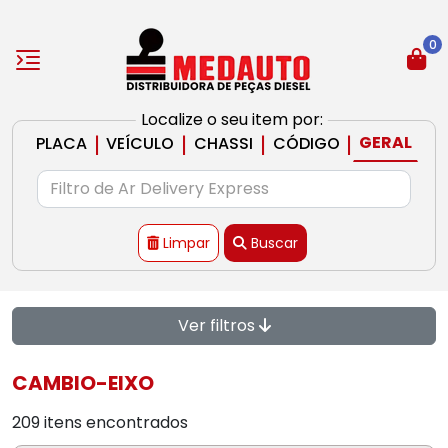
0
Localize o seu item por:
|
|
|
|
GERAL
PLACA
VEÍCULO
CHASSI
CÓDIGO
Limpar
Buscar
Ver filtros
CAMBIO-EIXO
209 itens encontrados