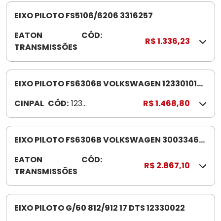
4
7
EIXO PILOTO FS5106/6206 3316257
6
EATON
CÓD:
3
1
R$ 1.336,23
TRANSMISSÕES
3
1
6
2
EIXO PILOTO FS6306B VOLKSWAGEN 12330101
5
FSB6406B -FS5406B NA O USA MORINGA 25D
CINPAL
CÓD:
1233
R$ 1.468,80
7
0101
EIXO PILOTO FS6306B VOLKSWAGEN 3003346
FSB6406B -FS5406B NAO USA MORINGA 25D
EATON
CÓD:
3
R$ 2.867,10
TRANSMISSÕES
0
0
3
3
EIXO PILOTO G/60 812/912 17 DTS 12330022
4