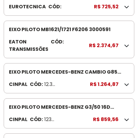
4
EUROTECNICA
CÓD:
3
R$ 725,52
0
0
0
EIXO PILOTO MB1621/1721 F6206 3000591
1
EATON
CÓD:
3
2
R$ 2.374,67
TRANSMISSÕES
0
7
0
6
0
-
5
EIXO PILOTO MERCEDES-BENZ CAMBIO G85
4
9
12330107
CINPAL
CÓD:
12.33.
R$ 1.264,87
1
0107
EIXO PILOTO MERCEDES-BENZ G3/50 16D
12330025
CINPAL
CÓD:
1233
R$ 859,56
002
5