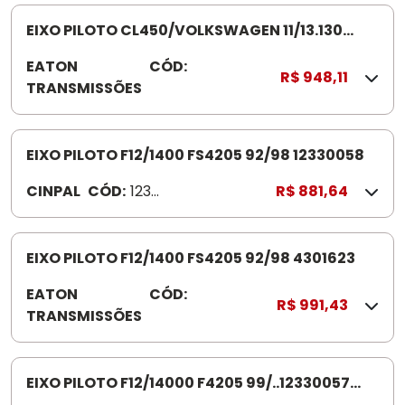
5
EIXO PILOTO CL450/VOLKSWAGEN 11/13.130
3315788
EATON
CÓD:
3
R$ 948,11
TRANSMISSÕES
3
1
5
7
EIXO PILOTO F12/1400 FS4205 92/98 12330058
8
CINPAL
CÓD:
1233
R$ 881,64
8
005
8
EIXO PILOTO F12/1400 FS4205 92/98 4301623
EATON
CÓD:
4
R$ 991,43
TRANSMISSÕES
3
0
1
6
EIXO PILOTO F12/14000 F4205 99/..12330057
2
PITBUL