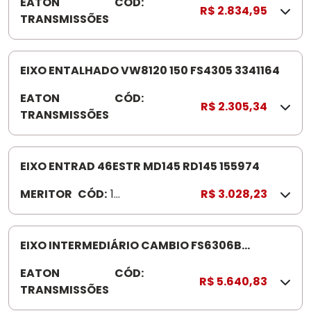
EATON
CÓD:
4
R$ 2.834,95
TRANSMISSÕES
3
0
1
4
EIXO ENTALHADO VW8120 150 FS4305 3341164
6
EATON
CÓD:
3
8
R$ 2.305,34
TRANSMISSÕES
3
4
1
1
EIXO ENTRAD 46ESTR MD145 RD145 155974
6
MERITOR
CÓD:
15
R$ 3.028,23
4
59
74
EIXO INTERMEDIÁRIO CAMBIO FS6306B
4303299
EATON
CÓD:
4
R$ 5.640,83
TRANSMISSÕES
3
0