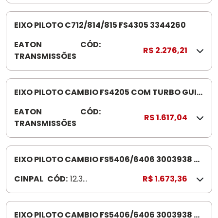
0
0
0
EIXO PILOTO C712/814/815 FS4305 3344260
1
EATON
CÓD:
3
4
R$ 2.276,21
TRANSMISSÕES
3
1
4
8
4
-
2
EIXO PILOTO CAMBIO FS4205 COM TURBO GUIA
5
6
4301614 USADO SUBST 3003342
EATON
CÓD:
4
0
R$ 1.617,04
TRANSMISSÕES
3
0
1
6
EIXO PILOTO CAMBIO FS5406/6406 3003938 24
1
DENTES
CINPAL
CÓD:
12.33.
R$ 1.673,36
4
0111
EIXO PILOTO CAMBIO FS5406/6406 3003938 24