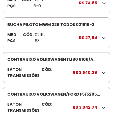
R$ 74,65
PÇS
8-0
BUCHA PILOTO MWM 229 TODOS 021516-3
MED
CÓD:
02151
R$ 27,64
PÇS
63
CONTRA EIXO VOLKSWAGEN 11.180 6106/A
3364019 6206/A
EATON
CÓD:
3
R$ 3.540,29
TRANSMISSÕES
3
6
4
0
CONTRA EIXO VOLKSWAGEN/FORD F5/5205
1
4301185
EATON
CÓD:
4
9
R$ 3.042,74
TRANSMISSÕES
3