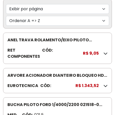
ANEL TRAVA ROLAMENTO/EIXO PILOTO
(NU209)
RET
CÓD:
9
R$ 9,05
COMPONENTES
2
6
2
5
ARVORE ACIONADOR DIANTEIRO BLOQUEO HD4
30001295
EUROTECNICA
CÓD:
1
R$ 1.343,52
1
9
9
BUCHA PILOTO FORD 1/4000/2200 021518-0
5
TEG105315
MED
CÓD:
021.51