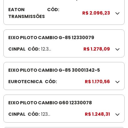
DENTES
EATON
CÓD:
3
R$ 2.096,23
TRANSMISSÕES
0
0
3
9
EIXO PILOTO CAMBIO G-85 12330079
3
CINPAL
CÓD:
12.33.
R$ 1.278,09
8
007
9
EIXO PILOTO CAMBIO G-85 30001342-5
EUROTECNICA
CÓD:
3
R$ 1.170,56
0
0
0
EIXO PILOTO CAMBIO G60 12330078
1
CINPAL
CÓD:
1233
R$ 1.248,31
3
007
4
8