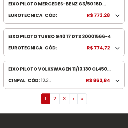
EIXO PILOTO MERCEDES-BENZ G3/50 16D
30001006-4
EUROTECNICA
CÓD:
3
R$ 773,28
0
0
0
EIXO PILOTO TURBO G40 17 DTS 30001566-4
1
EUROTECNICA
CÓD:
3
R$ 774,72
0
0
0
0
6
0
EIXO PILOTO VOLKSWAGEN 11/13.130 CL450
-
1
12330067
4
CINPAL
CÓD:
12.33.
R$ 863,84
5
006
6
7
6
1
2
3
›
»
-
4