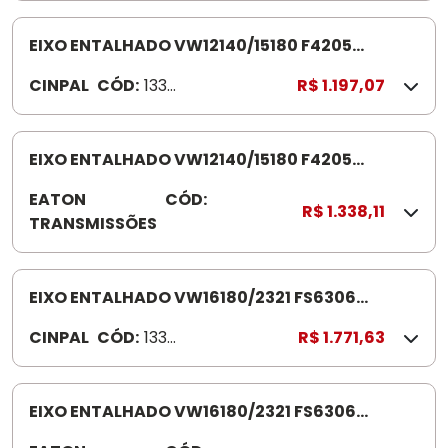
9
5
EIXO ENTALHADO VW12140/15180 F4205
13330092
CINPAL
CÓD:
1333
R$ 1.197,07
0092
EIXO ENTALHADO VW12140/15180 F4205
4301532
EATON
CÓD:
4
R$ 1.338,11
TRANSMISSÕES
3
0
1
5
EIXO ENTALHADO VW16180/2321 FS6306
3
13330096
CINPAL
CÓD:
1333
R$ 1.771,63
2
009
6
EIXO ENTALHADO VW16180/2321 FS6306
4301468