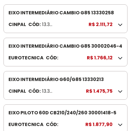
3
2
EIXO INTERMEDIÁRIO CAMBIO G85 13330258
9
CINPAL
CÓD:
13.33.
R$ 2.111,72
9
025
8
EIXO INTERMEDIÁRIO CAMBIO G85 30002046-4
EUROTECNICA
CÓD:
3
R$ 1.766,12
0
0
0
EIXO INTERMEDIÁRIO G60/G85 13330213
2
CINPAL
CÓD:
13.33.
R$ 1.475,75
0
0213
4
6
EIXO PILOTO 60D CB210/240/260 30001418-5
-
4
EUROTECNICA
CÓD:
3
R$ 1.877,90