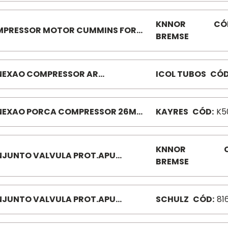
CONSTELLATI ON ISB 6CIL
KNNOR
CÓ
PRESSOR MOTOR CUMMINS FORD
BREMSE
01586-60
EXAO COMPRESSOR AR
ICOL TUBOS
CÓD
CEDES-BENZ 1620/1721 20113
EXAO PORCA COMPRESSOR 26MM
KAYRES
CÓD:
K5
 K506
KNNOR
JUNTO VALVULA PROT.APU
BREMSE
5C/LK1620 II31163-60
JUNTO VALVULA PROT.APU
SCHULZ
CÓD:
81
5C/LK1620 S81630150