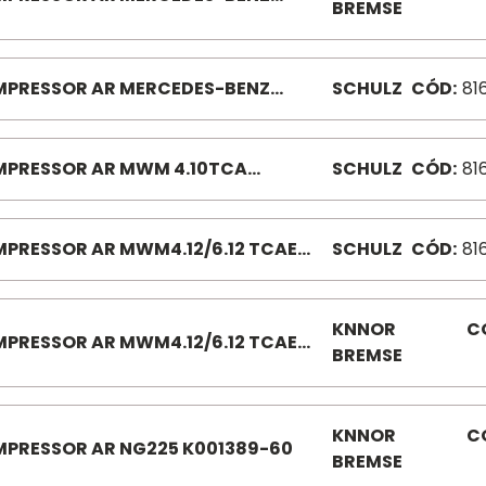
BREMSE
9159-60
PRESSOR AR MERCEDES-BENZ
SCHULZ
CÓD:
81
/AR MWM SPRINT 81600010 1618/
8 OM366 REFR I88770R
PRESSOR AR MWM 4.10TCA
SCHULZ
CÓD:
81
150 81600090 7.100/7.110/8.120/
0/13.150/8.120OD
PRESSOR AR MWM4.12/6.12 TCAE
SCHULZ
CÓD:
81
00150 8150EOD/13170/13180
5180E/15190E/31260
KNNOR
C
PRESSOR AR MWM4.12/6.12 TCAE
BREMSE
1330-60
KNNOR
C
PRESSOR AR NG225 K001389-60
BREMSE