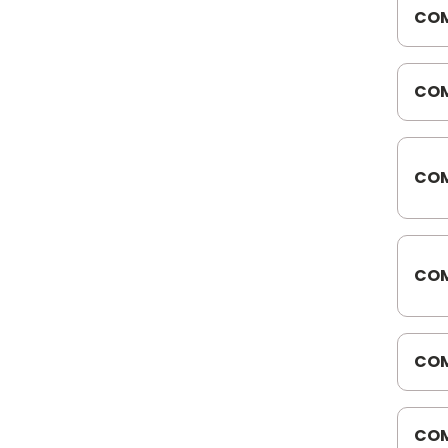
COM
RELBER
816
163
SCHULZ
COM
6.1
SPAAL DIV
STEEL PARTS
COM
K00
TUBOPECAS
MOT
WABCO
COM
COM
REF
0
COM