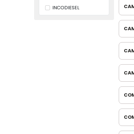
CAM
INCODIESEL
77M
KAYRES
CAM
KNNOR BREMSE
P16
LANGER
CAM
MED BRAS
BEN
MED PÇS
CAM
BEN
MEDAUTO DISTR
COM
MEDFAL
816
MIC
COM
MWM DO BRASIL
554
PARTIUM AUTIMPEX