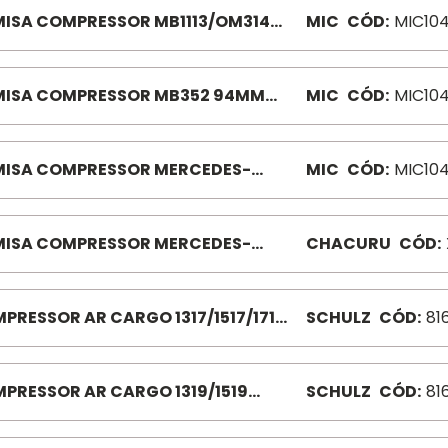
ISA COMPRESSOR MB1113/OM314
MIC
CÓD:
MIC10
M M1044
ISA COMPRESSOR MB352 94MM
MIC
CÓD:
MIC10
76 M1046
ISA COMPRESSOR MERCEDES-
MIC
CÓD:
MIC10
Z ADAPT 77 PARA 94 4F MIC1048
ISA COMPRESSOR MERCEDES-
CHACURU
CÓD:
Z LK 75 MM X1077
PRESSOR AR CARGO 1317/1517/1717
SCHULZ
CÓD:
81
0044-0
PRESSOR AR CARGO 1319/1519
SCHULZ
CÓD:
81
240033