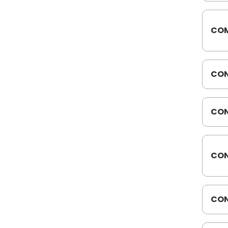
COM
SEB
CON
MER
CON
T41
CON
121
CON
121