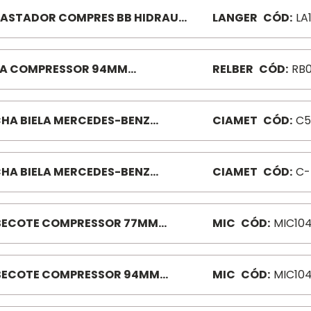
ASTADOR COMPRES BB HIDRAU
LANGER
CÓD:
LA
 L141 0001320710
LA COMPRESSOR 94MM
RELBER
CÓD:
RB
52/OM366 RB047
HA BIELA MERCEDES-BENZ
CIAMET
CÓD:
C5
PRESSOR 77MM C594
HA BIELA MERCEDES-BENZ
CIAMET
CÓD:
C-
PRESSOR 94MM C703
ECOTE COMPRESSOR 77MM
MIC
CÓD:
MIC10
3/314 MC1043
ECOTE COMPRESSOR 94MM
MIC
CÓD:
MIC10
/366 MC1045