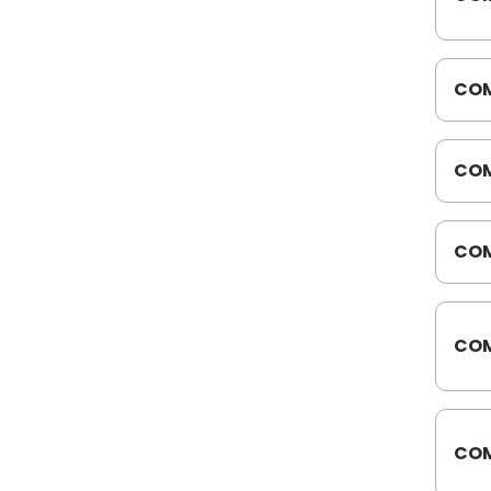
K01
COM
REF
231
COM
VW8
8.15
COM
816
E/1
COM
K00
COM