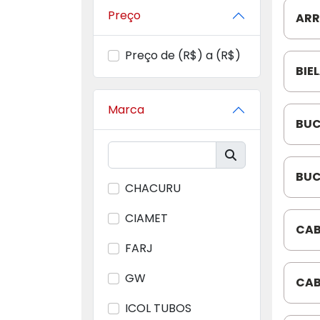
Preço
ARR
366
Preço de (R$) a (R$)
BIE
OM3
Marca
BUC
COM
BUC
CHACURU
COM
CIAMET
CAB
111
FARJ
GW
CAB
352
ICOL TUBOS