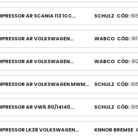
PRESSOR AR SCANIA 113 1CC
SCHULZ
CÓD:
81
0021-0
PRESSOR AR VOLKSWAGEN
WABCO
CÓD:
91
STELLATION 9111555210
PRESSOR AR VOLKSWAGEN
WABCO
CÓD:
91
IVERY 14/9129700010
PRESSOR AR VOLKSWAGEN MWM
SCHULZ
CÓD:
81
 8.140 81600050 7.100/8.100
.140T/8140CO
PRESSOR AR VW6.90/14140
SCHULZ
CÓD:
81
00040 7110/11130/12140/22140 M
29/4-6
PRESSOR LK38 VOLKSWAGEN
KNNOR BREMSE
OR CUMMINS K011246