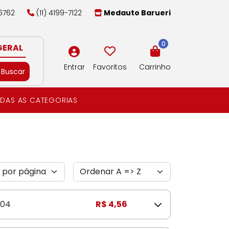
-6762
(11) 4199-7122
Medauto Barueri
0
GERAL
Entrar
Favoritos
Carrinho
Buscar
DAS AS CATEGORIAS
04
R$ 4,56