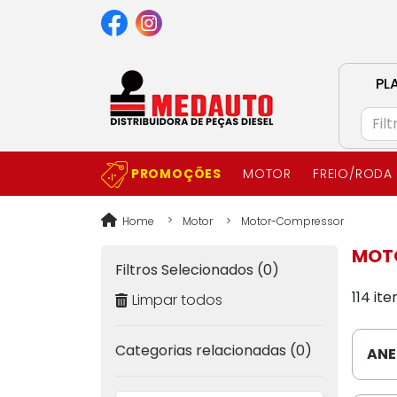
PL
PROMOÇÕES
MOTOR
FREIO/RODA
Home
Motor
Motor-Compressor
MOT
Filtros Selecionados (0)
114 it
Limpar todos
Categorias relacionadas (0)
ANE
GW