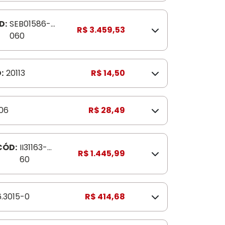
D:
SEB01586-
R$ 3.459,53
060
:
20113
R$ 14,50
06
R$ 28,49
CÓD:
II31163-
R$ 1.445,99
60
6.3015-0
R$ 414,68