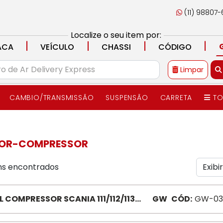
(11) 98807
Localize o seu item por:
|
|
|
|
ACA
VEÍCULO
CHASSI
CÓDIGO
Limpar
CAMBIO/TRANSMISSÃO
SUSPENSÃO
CARRETA
TO
OR-COMPRESSOR
ens encontrados
L COMPRESSOR SCANIA 111/112/113
GW
CÓD:
GW-03
0304