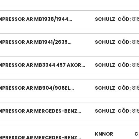
00190
PRESSOR AR MB1938/1944
SCHULZ
CÓD:
81
00200
PRESSOR AR MB1941/2635
SCHULZ
CÓD:
81
/449 81600060 MB1625/1941/2635
PRESSOR AR MB3344 457 AXOR
SCHULZ
CÓD:
81
00180 2035/2040/2044/2535/2
/3344/4144
PRESSOR AR MB904/906EL
SCHULZ
CÓD:
81
/1620 81600270 712/914/915/O500 (
CC )
PRESSOR AR MERCEDES-BENZ
SCHULZ
CÓD:
81
GO AXOR O500 8160029.0 COM CA
E REBAIXADO
KNNOR
C
PRESSOR AR MERCEDES-BENZ