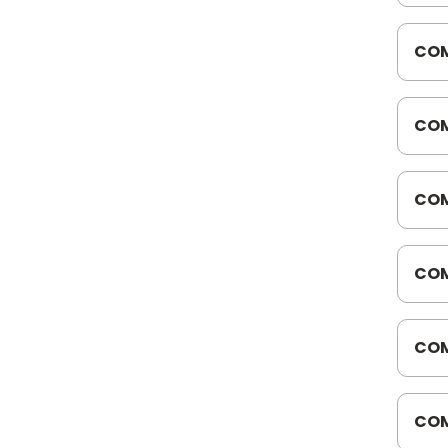
COM
816
COM
CON
COM
DEL
COM
4.10
/12
COM
816
WM2
COM
MOT