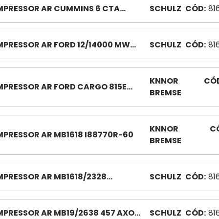
PRESSOR AR CUMMINS 6 CTA
SCHULZ
CÓD:
81
.0030-0 CARGO 1215/1317/1622/
0/2630/4030
PRESSOR AR FORD 12/14000 MWM
SCHULZ
CÓD:
81
0 81600160
KNNOR
CÓ
PRESSOR AR FORD CARGO 815E
BREMSE
2974TU-60 1317E/1517E/1717E
OR CUMMINS ISB 4CIL
KNNOR
C
PRESSOR AR MB1618 I88770R-60
BREMSE
PRESSOR AR MB1618/2328
SCHULZ
CÓD:
81
/AGUA 8160002-1 MB1620/1621/172
PRESSOR AR MB19/2638 457 AXOR
SCHULZ
CÓD:
81