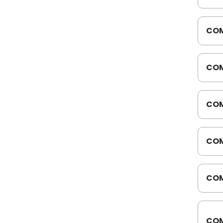
816
COM
816
COM
447
COM
816
544
COM
710
352
COM
ATE
BIN
COM