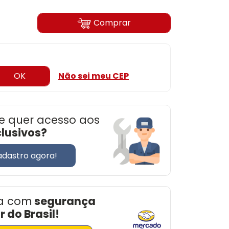
Comprar
OK
Não sei meu CEP
e quer acesso aos
clusivos?
adastro agora!
a com
segurança
 do Brasil!