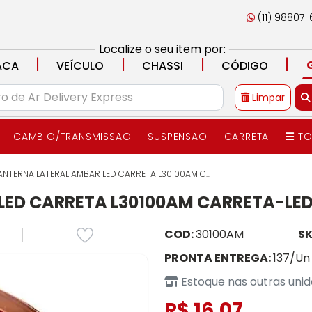
(11) 98807
Localize o seu item por:
|
|
|
|
ACA
VEÍCULO
CHASSI
CÓDIGO
Limpar
CAMBIO/TRANSMISSÃO
SUSPENSÃO
CARRETA
TO
ANTERNA LATERAL AMBAR LED CARRETA L30100AM C...
LED CARRETA L30100AM CARRETA-LED
COD:
30100AM
SK
PRONTA ENTREGA:
137/Un
Estoque nas outras uni
R$ 16,07