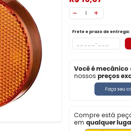
Frete e prazo de entrega:
Você é mecânico
nossos
preços ex
Faça seu c
Compre está peç
em
qualquer lugar