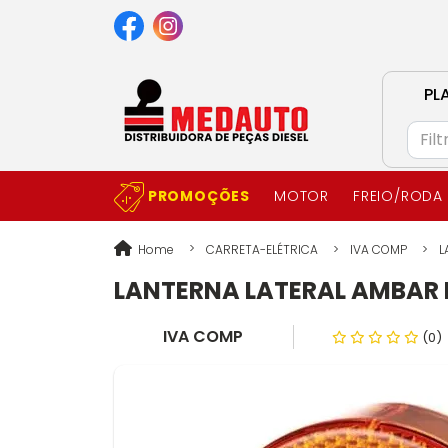
PL
PROMOÇÕES
MOTOR
FREIO/RODA
Home
CARRETA-ELÉTRICA
IVA COMP
L
LANTERNA LATERAL AMBAR 
IVA COMP
(0)