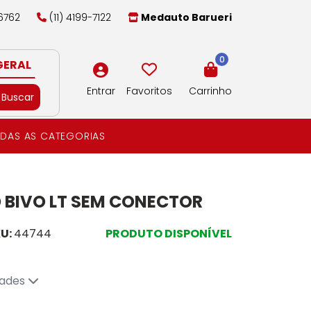
-6762
(11) 4199-7122
Medauto Barueri
0
GERAL
Entrar
Favoritos
Carrinho
Buscar
DAS AS CATEGORIAS
 BIVO LT SEM CONECTOR
U:
44744
PRODUTO DISPONÍVEL
dades