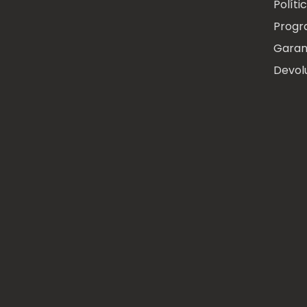
Políti
Progr
Garan
Devol