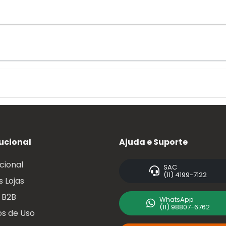
tucional
Ajuda e Suporte
ucional
SAC
(11) 4199-7122
 Lojas
 B2B
WhatsApp
(11) 98807-6762
s de Uso